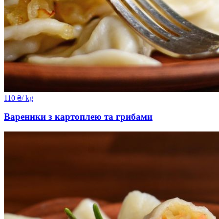
110
₴
/ kg
Вареники з картоплею та грибами