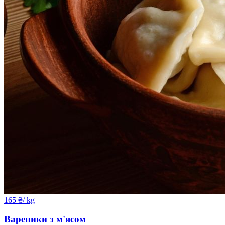
165
₴
/ kg
Вареники з м'ясом