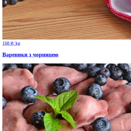
168
₴
/ kg
Вареники з чорницею