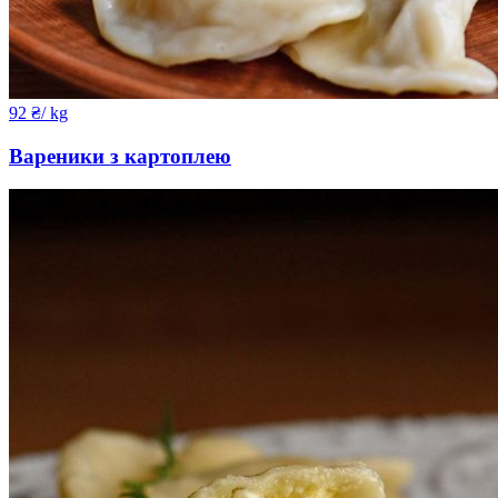
92
₴
/ kg
Вареники з картоплею