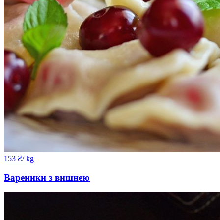
153
₴
/ kg
Вареники з вишнею