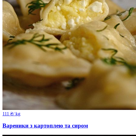
111
₴
/ kg
Вареники з картоплею та сиром