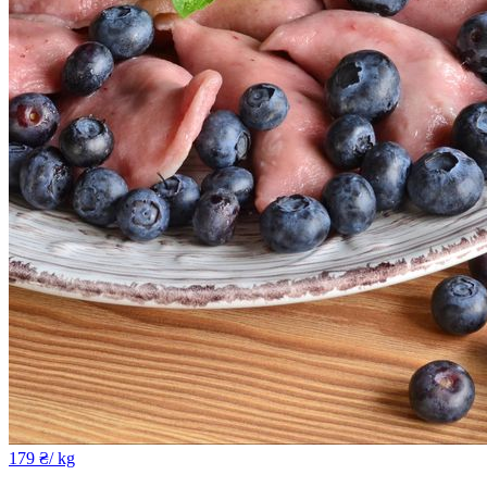
179
₴
/ kg