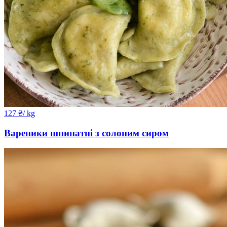
127
₴
/ kg
Вареники шпинатні з солоним сиром