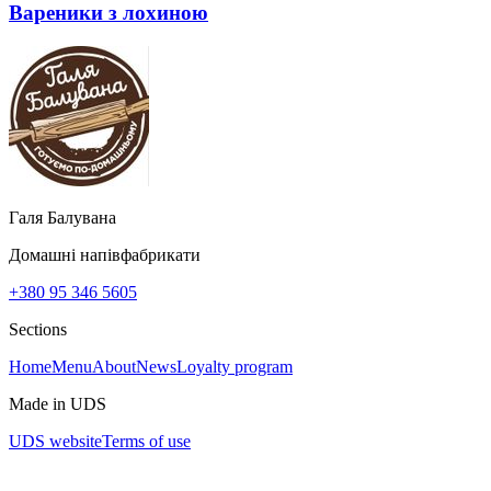
Вареники з лохиною
Галя Балувана
Домашні напівфабрикати
+380 95 346 5605
Sections
Home
Menu
About
News
Loyalty program
Made in UDS
UDS website
Terms of use