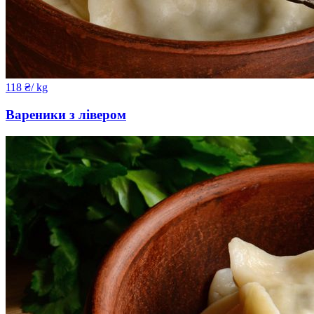
118
₴
/ kg
Вареники з лівером