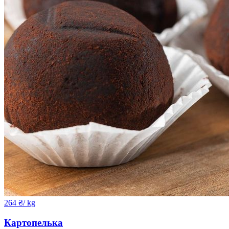
264
₴
/ kg
Картопелька