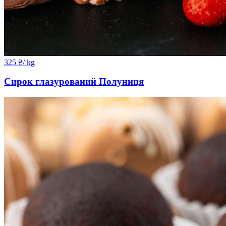
325
₴
/ kg
Сирок глазурований Полуниця