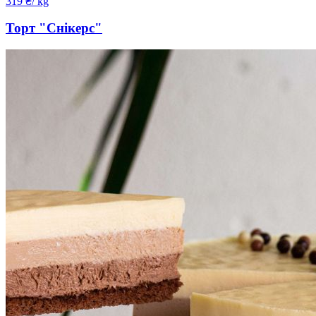
319
₴
/ kg
Торт "Снікерс"