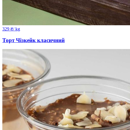
329
₴
/ kg
Торт Чізкейк класичний