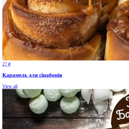
27
₴
Карамель для сінабонів
View all