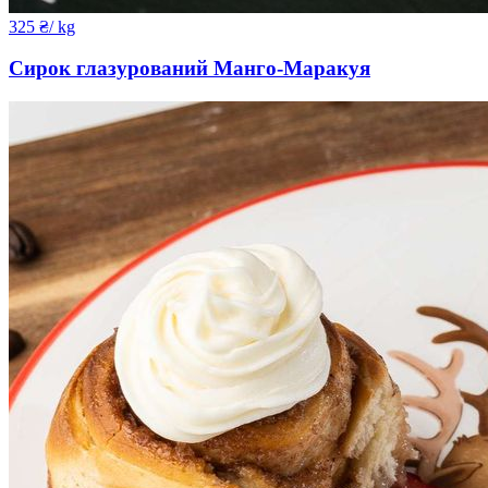
325
₴
/ kg
Сирок глазурований Манго-Маракуя