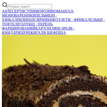
All
ДЕСЕРТИ
СУПИ
МОРОЗИВО
МАНГАЛ-
МЕНЮ
ВАРЕНИКИ
ПЕЛЬМЕНІ ·
ХІНКАЛІ
МЛИНЦІ
СИРНИКИ
КОТЛЕТИ · ФРИКАДЕЛЬКИ ·
ТЕФТЕЛІ
ГОЛУБЦІ · ПЕРЕЦЬ
ФАРШИРОВАНИЙ
КАРТОПЛЯНІ ЗРАЗИ ·
КНИДЛІ
ЧЕБУРЕКИ
ГАЛЯ ШЕФ
ПІЦА