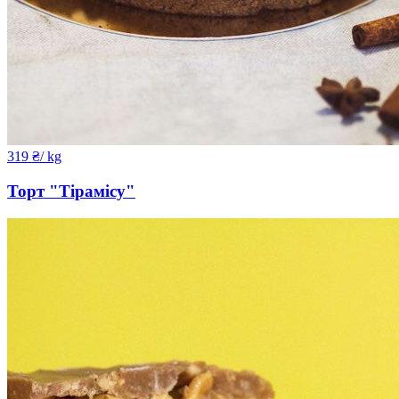
319
₴
/ kg
Торт "Тірамісу"