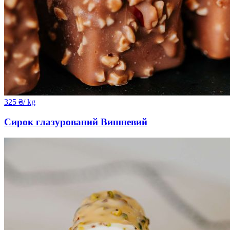
325
₴
/ kg
Сирок глазурований Вишневий