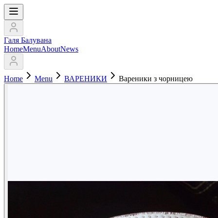
Галя Балувана
Home
Menu
About
News
Home
Menu
ВАРЕНИКИ
Вареники з чорницею