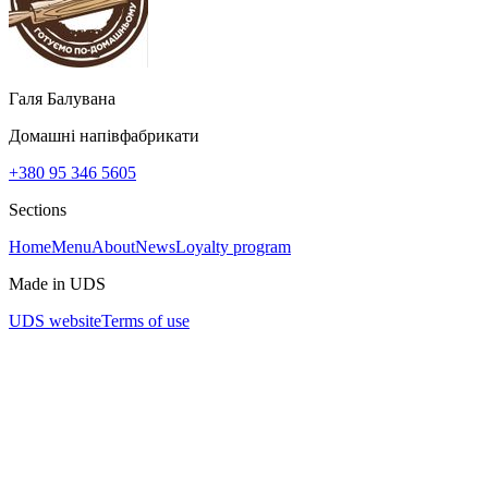
Галя Балувана
Домашні напівфабрикати
+380 95 346 5605
Sections
Home
Menu
About
News
Loyalty program
Made in UDS
UDS website
Terms of use